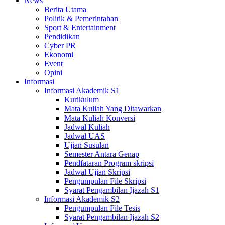
News
Berita Utama
Politik & Pemerintahan
Sport & Entertainment
Pendidikan
Cyber PR
Ekonomi
Event
Opini
Informasi
Informasi Akademik S1
Kurikulum
Mata Kuliah Yang Ditawarkan
Mata Kuliah Konversi
Jadwal Kuliah
Jadwal UAS
Ujian Susulan
Semester Antara Genap
Pendfataran Program skripsi
Jadwal Ujian Skripsi
Pengumpulan File Skripsi
Syarat Pengambilan Ijazah S1
Informasi Akademik S2
Pengumpulan File Tesis
Syarat Pengambilan Ijazah S2