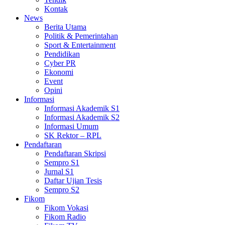
Kontak
News
Berita Utama
Politik & Pemerintahan
Sport & Entertainment
Pendidikan
Cyber PR
Ekonomi
Event
Opini
Informasi
Informasi Akademik S1
Informasi Akademik S2
Informasi Umum
SK Rektor – RPL
Pendaftaran
Pendaftaran Skripsi
Sempro S1
Jurnal S1
Daftar Ujian Tesis
Sempro S2
Fikom
Fikom Vokasi
Fikom Radio