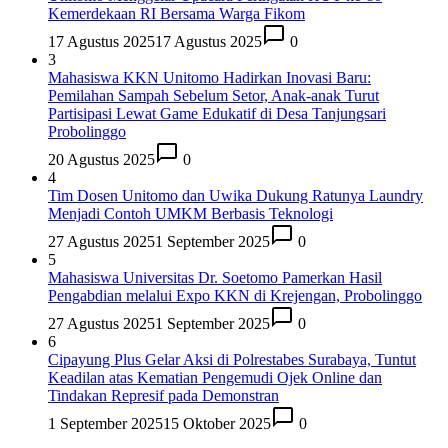
Kemerdekaan RI Bersama Warga Fikom
17 Agustus 2025
17 Agustus 2025
0
3
Mahasiswa KKN Unitomo Hadirkan Inovasi Baru:
Pemilahan Sampah Sebelum Setor, Anak-anak Turut
Partisipasi Lewat Game Edukatif di Desa Tanjungsari
Probolinggo
20 Agustus 2025
0
4
Tim Dosen Unitomo dan Uwika Dukung Ratunya Laundry
Menjadi Contoh UMKM Berbasis Teknologi
27 Agustus 2025
1 September 2025
0
5
Mahasiswa Universitas Dr. Soetomo Pamerkan Hasil
Pengabdian melalui Expo KKN di Krejengan, Probolinggo
27 Agustus 2025
1 September 2025
0
6
Cipayung Plus Gelar Aksi di Polrestabes Surabaya, Tuntut
Keadilan atas Kematian Pengemudi Ojek Online dan
Tindakan Represif pada Demonstran
1 September 2025
15 Oktober 2025
0