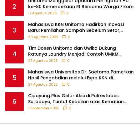
Unitomo Menggelar Upacara Peringatan HUT
2
ke-80 Kemerdekaan RI Bersama Warga Fikom
17 Agustus 2025
0
Mahasiswa KKN Unitomo Hadirkan Inovasi
3
Baru: Pemilahan Sampah Sebelum Setor,
Anak-anak Turut Partisipasi Lewat Game
20 Agustus 2025
0
Edukatif di Desa Tanjungsari Probolinggo
Tim Dosen Unitomo dan Uwika Dukung
4
Ratunya Laundry Menjadi Contoh UMKM
Berbasis Teknologi
27 Agustus 2025
0
Mahasiswa Universitas Dr. Soetomo Pamerkan
5
Hasil Pengabdian melalui Expo KKN di
Krejengan, Probolinggo
27 Agustus 2025
0
Cipayung Plus Gelar Aksi di Polrestabes
6
Surabaya, Tuntut Keadilan atas Kematian
Pengemudi Ojek Online dan Tindakan Represif
1 September 2025
0
pada Demonstran