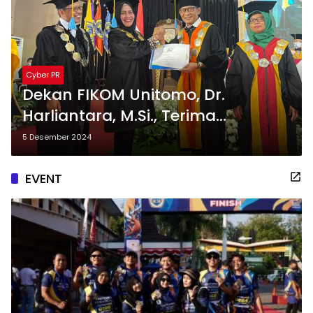
Cyber PR
Dekan FIKOM Unitomo, Dr.
Harliantara, M.Si., Terima
Penghargaan Dosen Inovatif dan
5 Desember 2024
Pendukung Smart Campus di
Rapat Terbuka Senat Dies Natalis
EVENT
ke-41 Universitas Dr. Soetomo