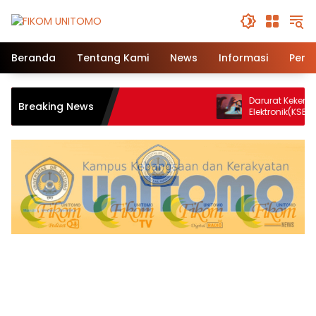
Beranda
Tentang Kami
News
Informasi
Pend
Darurat Kekerasan Seksua
Breaking News
Elektronik(KSBE) di Pergur
Ungkap Krisis Kepercayaan