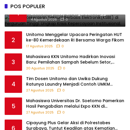
POS POPULER
Darurat Kekerasan Seksual Berbasis
1
Elektronik(KSBE) di Perguruan Tinggi:
Ungkap Krisis Kepercayaan Institusional.
4 Agustus 2026
0
Unitomo Menggelar Upacara Peringatan HUT
2
ke-80 Kemerdekaan RI Bersama Warga Fikom
17 Agustus 2025
0
Mahasiswa KKN Unitomo Hadirkan Inovasi
3
Baru: Pemilahan Sampah Sebelum Setor,
Anak-anak Turut Partisipasi Lewat Game
20 Agustus 2025
0
Edukatif di Desa Tanjungsari Probolinggo
Tim Dosen Unitomo dan Uwika Dukung
4
Ratunya Laundry Menjadi Contoh UMKM
Berbasis Teknologi
27 Agustus 2025
0
Mahasiswa Universitas Dr. Soetomo Pamerkan
5
Hasil Pengabdian melalui Expo KKN di
Krejengan, Probolinggo
27 Agustus 2025
0
Cipayung Plus Gelar Aksi di Polrestabes
6
Surabaya, Tuntut Keadilan atas Kematian