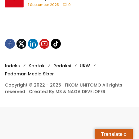
Pengemudi Ojek Online dan Tindakan Represif
1 September 2025
0
pada Demonstran
Indeks
Kontak
Redaksi
UKW
Pedoman Media Siber
Copyright © 2022 - 2025 | FIKOM UNITOMO All rights
reserved | Created By MS & NAGA DEVELOPER
Translate »