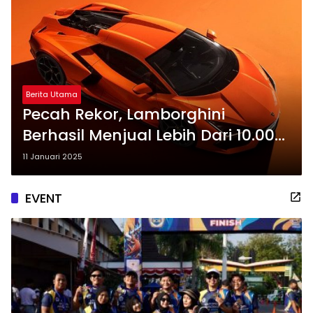
Berita Utama
Pecah Rekor, Lamborghini
Berhasil Menjual Lebih Dari 10.000
Unit di 2024
11 Januari 2025
EVENT