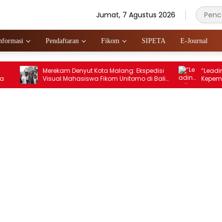
Jumat, 7 Agustus 2026
nformasi
Pendaftaran
Fikom
SIPETA
E-Journal
Merekam Denyut Kota Malang: Ekspedisi
“Leading the Next
Visual Mahasiswa Fikom Unitomo di Balik
Kepemimpinan BE
Lensa
Dimulai