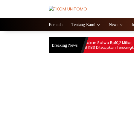
Beranda
Tentang Kami
News
I
erbasis
Tilap Dana Pakan Satwa Rp10,2 Miliar,
Breaking News
 Tinggi:
Mantan Dirut KBS Ditetapkan Tersangka
stitusional.