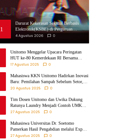
Darurat Kekerasan Seksual Berbasis
1
Elektronik(KSBE) di Perguruan
Tinggi: Ungkap Krisis Kepercayaan
4 Agustus 2026
0
Institusional.
Unitomo Menggelar Upacara Peringatan
HUT ke-80 Kemerdekaan RI Bersama
Warga Fikom
17 Agustus 2025
0
Mahasiswa KKN Unitomo Hadirkan Inovasi
Baru: Pemilahan Sampah Sebelum Setor,
Anak-anak Turut Partisipasi Lewat Game
20 Agustus 2025
0
Edukatif di Desa Tanjungsari Probolinggo
Tim Dosen Unitomo dan Uwika Dukung
Ratunya Laundry Menjadi Contoh UMKM
Berbasis Teknologi
27 Agustus 2025
0
Mahasiswa Universitas Dr. Soetomo
Pamerkan Hasil Pengabdian melalui Expo
KKN di Krejengan, Probolinggo
27 Agustus 2025
0