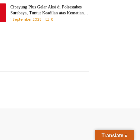
Cipayung Plus Gelar Aksi di Polrestabes
Surabaya, Tuntut Keadilan atas Kematian
Pengemudi Ojek Online dan Tindakan
1 September 2025
0
Represif pada Demonstran
Translate »