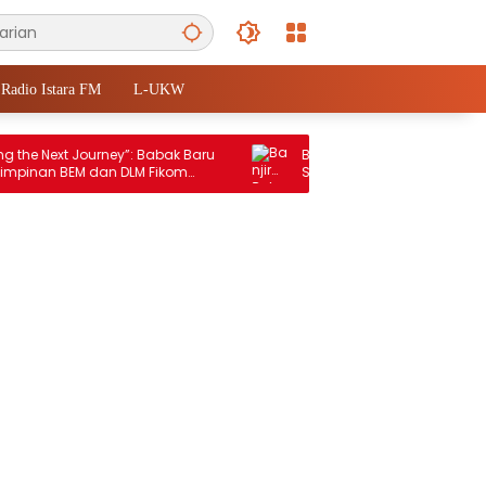
Radio Istara FM
L-UKW
 Journey”: Babak Baru
Banjir Rob Kembali Rendam Pesisir
M dan DLM Fikom
Sedati, Ribuan Hektar Tambak Rusak