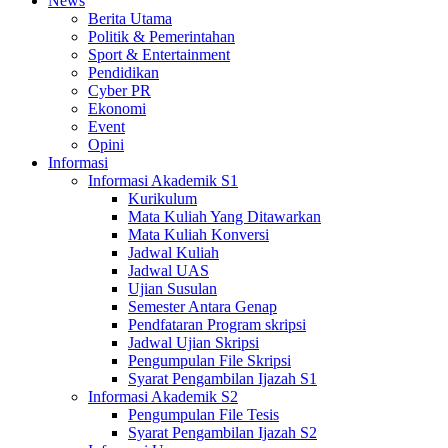
News
Berita Utama
Politik & Pemerintahan
Sport & Entertainment
Pendidikan
Cyber PR
Ekonomi
Event
Opini
Informasi
Informasi Akademik S1
Kurikulum
Mata Kuliah Yang Ditawarkan
Mata Kuliah Konversi
Jadwal Kuliah
Jadwal UAS
Ujian Susulan
Semester Antara Genap
Pendfataran Program skripsi
Jadwal Ujian Skripsi
Pengumpulan File Skripsi
Syarat Pengambilan Ijazah S1
Informasi Akademik S2
Pengumpulan File Tesis
Syarat Pengambilan Ijazah S2