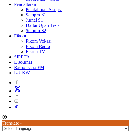
Pendaftaran
Pendaftaran Skripsi
Sempro S1
Jurnal S1
Daftar Ujian Tesis
Sempro S2
Fikom
Fikom Vokasi
Fikom Radio
Fikom TV
SIPETA
E-Journal
Radio Istara FM
L-UKW
Translate »