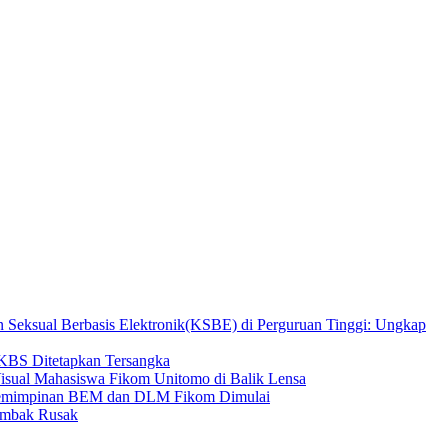
n Seksual Berbasis Elektronik(KSBE) di Perguruan Tinggi: Ungkap
 KBS Ditetapkan Tersangka
isual Mahasiswa Fikom Unitomo di Balik Lensa
epemimpinan BEM dan DLM Fikom Dimulai
Tambak Rusak