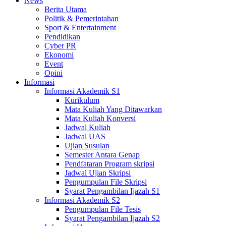
News
Berita Utama
Politik & Pemerintahan
Sport & Entertainment
Pendidikan
Cyber PR
Ekonomi
Event
Opini
Informasi
Informasi Akademik S1
Kurikulum
Mata Kuliah Yang Ditawarkan
Mata Kuliah Konversi
Jadwal Kuliah
Jadwal UAS
Ujian Susulan
Semester Antara Genap
Pendfataran Program skripsi
Jadwal Ujian Skripsi
Pengumpulan File Skripsi
Syarat Pengambilan Ijazah S1
Informasi Akademik S2
Pengumpulan File Tesis
Syarat Pengambilan Ijazah S2