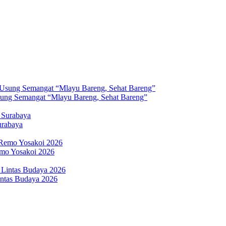
sung Semangat “Mlayu Bareng, Sehat Bareng”
urabaya
Remo Yosakoi 2026
intas Budaya 2026