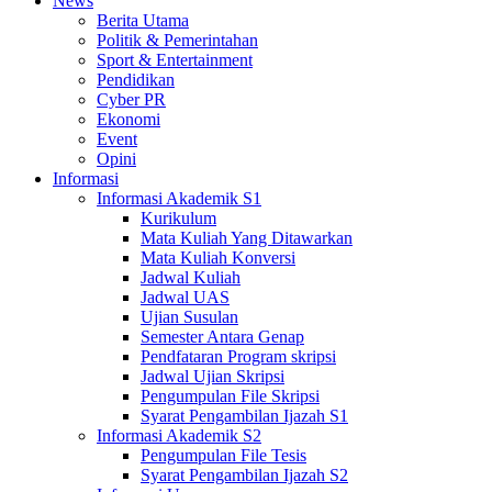
News
Berita Utama
Politik & Pemerintahan
Sport & Entertainment
Pendidikan
Cyber PR
Ekonomi
Event
Opini
Informasi
Informasi Akademik S1
Kurikulum
Mata Kuliah Yang Ditawarkan
Mata Kuliah Konversi
Jadwal Kuliah
Jadwal UAS
Ujian Susulan
Semester Antara Genap
Pendfataran Program skripsi
Jadwal Ujian Skripsi
Pengumpulan File Skripsi
Syarat Pengambilan Ijazah S1
Informasi Akademik S2
Pengumpulan File Tesis
Syarat Pengambilan Ijazah S2