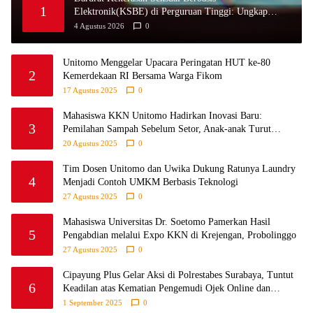
1
Elektronik(KSBE) di Perguruan Tinggi: Ungkap
Krisis Kepercayaan Institusional.
4 Agustus 2026
0
Unitomo Menggelar Upacara Peringatan HUT ke-80
2
Kemerdekaan RI Bersama Warga Fikom
17 Agustus 2025
0
Mahasiswa KKN Unitomo Hadirkan Inovasi Baru:
3
Pemilahan Sampah Sebelum Setor, Anak-anak Turut
Partisipasi Lewat Game Edukatif di Desa Tanjungsari
20 Agustus 2025
0
Probolinggo
Tim Dosen Unitomo dan Uwika Dukung Ratunya Laundry
4
Menjadi Contoh UMKM Berbasis Teknologi
27 Agustus 2025
0
Mahasiswa Universitas Dr. Soetomo Pamerkan Hasil
5
Pengabdian melalui Expo KKN di Krejengan, Probolinggo
27 Agustus 2025
0
Cipayung Plus Gelar Aksi di Polrestabes Surabaya, Tuntut
6
Keadilan atas Kematian Pengemudi Ojek Online dan
Tindakan Represif pada Demonstran
1 September 2025
0