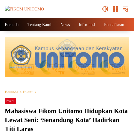
Beranda
Tentang Kami
News
Informasi
Pendaftaran
Beranda
Event
Event
Mahasiswa Fikom Unitomo Hidupkan Kota
Lewat Seni: ‘Senandung Kota’ Hadirkan
Titi Laras