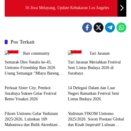
16 Jiwa Melayang, Update Kebakaran Los Angeles
Pos Terkait
Event
Event
Semarak Dies Natalis ke-45,
Tari Jaranan Meriahkan Festival
Unitomo Friendship Run 2026
Seni Lintas Budaya 2026 di
Usung Semangat “Mlayu Bareng,
Surabaya
Event
Event
Sehat Bareng”
Perkuat Sister City, Pemkot
14 Delegasi Dalam dan Luar
Surabaya Sukses Gelar Festival
Negeri Ramaikan Festival Seni
Remo Yosakoi 2026
Lintas Budaya 2026
Berita Utama
Berita Utama
Fikom Unitomo Gelar Yudisium
Yudisium FIKOM Unitomo
2025/2026, Luluskan 109
2025/2026: Soroti Prestasi Global
Mahasiswa dan Bidik Akreditasi
dan Kisah Inspiratif Lulusan
Unggul
Terbaik