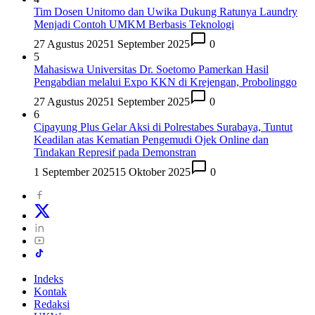
Tim Dosen Unitomo dan Uwika Dukung Ratunya Laundry
Menjadi Contoh UMKM Berbasis Teknologi
27 Agustus 2025
1 September 2025
0
5
Mahasiswa Universitas Dr. Soetomo Pamerkan Hasil
Pengabdian melalui Expo KKN di Krejengan, Probolinggo
27 Agustus 2025
1 September 2025
0
6
Cipayung Plus Gelar Aksi di Polrestabes Surabaya, Tuntut
Keadilan atas Kematian Pengemudi Ojek Online dan
Tindakan Represif pada Demonstran
1 September 2025
15 Oktober 2025
0
Indeks
Kontak
Redaksi