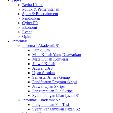
News
Berita Utama
Politik & Pemerintahan
Sport & Entertainment
Pendidikan
Cyber PR
Ekonomi
Event
Opini
Informasi
Informasi Akademik S1
Kurikulum
Mata Kuliah Yang Ditawarkan
Mata Kuliah Konversi
Jadwal Kuliah
Jadwal UAS
Ujian Susulan
Semester Antara Genap
Pendfataran Program skripsi
Jadwal Ujian Skripsi
Pengumpulan File Skripsi
Syarat Pengambilan Ijazah S1
Informasi Akademik S2
Pengumpulan File Tesis
Syarat Pengambilan Ijazah S2