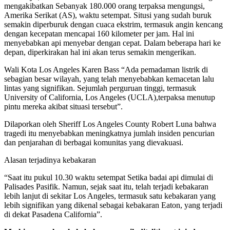
mengakibatkan Sebanyak 180.000 orang terpaksa mengungsi,
Amerika Serikat (AS), waktu setempat. Situsi yang sudah buruk
semakin diperburuk dengan cuaca ekstrim, termasuk angin kencang
dengan kecepatan mencapai 160 kilometer per jam. Hal ini
menyebabkan api menyebar dengan cepat. Dalam beberapa hari ke
depan, diperkirakan hal ini akan terus semakin mengerikan.
Wali Kota Los Angeles Karen Bass “Ada pemadaman listrik di
sebagian besar wilayah, yang telah menyebabkan kemacetan lalu
lintas yang signifikan. Sejumlah perguruan tinggi, termasuk
University of California, Los Angeles (UCLA),terpaksa menutup
pintu mereka akibat situasi tersebut”.
Dilaporkan oleh Sheriff Los Angeles County Robert Luna bahwa
tragedi itu menyebabkan meningkatnya jumlah insiden pencurian
dan penjarahan di berbagai komunitas yang dievakuasi.
Alasan terjadinya kebakaran
“Saat itu pukul 10.30 waktu setempat Setika badai api dimulai di
Palisades Pasifik. Namun, sejak saat itu, telah terjadi kebakaran
lebih lanjut di sekitar Los Angeles, termasuk satu kebakaran yang
lebih signifikan yang dikenal sebagai kebakaran Eaton, yang terjadi
di dekat Pasadena California”.