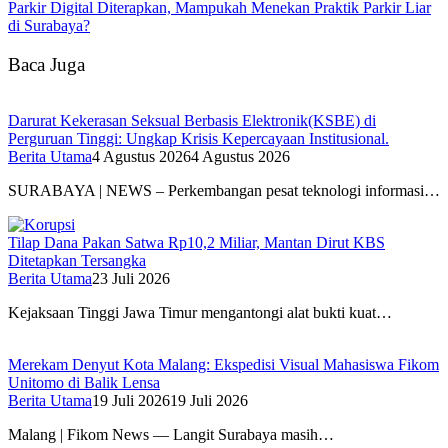
Parkir Digital Diterapkan, Mampukah Menekan Praktik Parkir Liar
di Surabaya?
Baca Juga
Darurat Kekerasan Seksual Berbasis Elektronik(KSBE) di
Perguruan Tinggi: Ungkap Krisis Kepercayaan Institusional.
Berita Utama
4 Agustus 2026
4 Agustus 2026
SURABAYA | NEWS – Perkembangan pesat teknologi informasi…
Tilap Dana Pakan Satwa Rp10,2 Miliar, Mantan Dirut KBS
Ditetapkan Tersangka
Berita Utama
23 Juli 2026
Kejaksaan Tinggi Jawa Timur mengantongi alat bukti kuat…
Merekam Denyut Kota Malang: Ekspedisi Visual Mahasiswa Fikom
Unitomo di Balik Lensa
Berita Utama
19 Juli 2026
19 Juli 2026
Malang | Fikom News — Langit Surabaya masih…