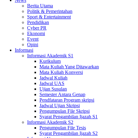
News
Berita Utama
Politik & Pemerintahan
Sport & Entertainment
Pendidikan
Cyber PR
Ekonomi
Event
Opini
Informasi
Informasi Akademik S1
Kurikulum
Mata Kuliah Yang Ditawarkan
Mata Kuliah Konversi
Jadwal Kuliah
Jadwal UAS
Ujian Susulan
Semester Antara Genap
Pendfataran Program skripsi
Jadwal Ujian Skripsi
Pengumpulan File Skripsi
Syarat Pengambilan Ijazah S1
Informasi Akademik S2
Pengumpulan File Tesis
Syarat Pengambilan Ijazah S2