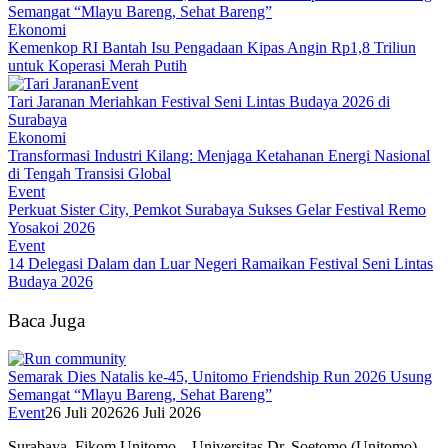
Semangat “Mlayu Bareng, Sehat Bareng”
Ekonomi
Kemenkop RI Bantah Isu Pengadaan Kipas Angin Rp1,8 Triliun
untuk Koperasi Merah Putih
Event
Tari Jaranan Meriahkan Festival Seni Lintas Budaya 2026 di
Surabaya
Ekonomi
Transformasi Industri Kilang: Menjaga Ketahanan Energi Nasional
di Tengah Transisi Global
Event
Perkuat Sister City, Pemkot Surabaya Sukses Gelar Festival Remo
Yosakoi 2026
Event
14 Delegasi Dalam dan Luar Negeri Ramaikan Festival Seni Lintas
Budaya 2026
Baca Juga
Semarak Dies Natalis ke-45, Unitomo Friendship Run 2026 Usung
Semangat “Mlayu Bareng, Sehat Bareng”
Event
26 Juli 2026
26 Juli 2026
Surabaya, Fikom Unitomo – Universitas Dr. Soetomo (Unitomo)…