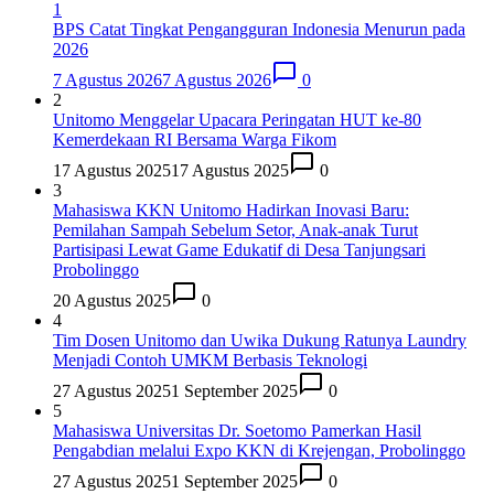
1
BPS Catat Tingkat Pengangguran Indonesia Menurun pada
2026
7 Agustus 2026
7 Agustus 2026
0
2
Unitomo Menggelar Upacara Peringatan HUT ke-80
Kemerdekaan RI Bersama Warga Fikom
17 Agustus 2025
17 Agustus 2025
0
3
Mahasiswa KKN Unitomo Hadirkan Inovasi Baru:
Pemilahan Sampah Sebelum Setor, Anak-anak Turut
Partisipasi Lewat Game Edukatif di Desa Tanjungsari
Probolinggo
20 Agustus 2025
0
4
Tim Dosen Unitomo dan Uwika Dukung Ratunya Laundry
Menjadi Contoh UMKM Berbasis Teknologi
27 Agustus 2025
1 September 2025
0
5
Mahasiswa Universitas Dr. Soetomo Pamerkan Hasil
Pengabdian melalui Expo KKN di Krejengan, Probolinggo
27 Agustus 2025
1 September 2025
0