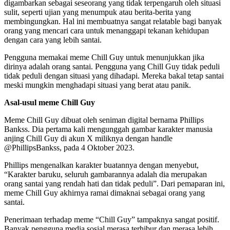
digambarkan sebagai seseorang yang tidak terpengaruh oleh situasi
sulit, seperti ujian yang menumpuk atau berita-berita yang
membingungkan. Hal ini membuatnya sangat relatable bagi banyak
orang yang mencari cara untuk menanggapi tekanan kehidupan
dengan cara yang lebih santai.
Pengguna memakai meme Chill Guy untuk menunjukkan jika
dirinya adalah orang santai. Pengguna yang Chill Guy tidak peduli
tidak peduli dengan situasi yang dihadapi. Mereka bakal tetap santai
meski mungkin menghadapi situasi yang berat atau panik.
Asal-usul meme Chill Guy
Meme Chill Guy dibuat oleh seniman digital bernama Phillips
Bankss. Dia pertama kali mengunggah gambar karakter manusia
anjing Chill Guy di akun X miliknya dengan handle
@PhillipsBankss, pada 4 Oktober 2023.
Phillips mengenalkan karakter buatannya dengan menyebut,
“Karakter baruku, seluruh gambarannya adalah dia merupakan
orang santai yang rendah hati dan tidak peduli”. Dari pemaparan ini,
meme Chill Guy akhirnya ramai dimaknai sebagai orang yang
santai.
Penerimaan terhadap meme “Chill Guy” tampaknya sangat positif.
Banyak pengguna media sosial merasa terhibur dan merasa lebih