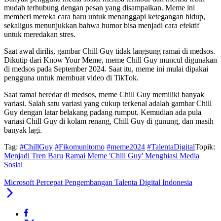
mudah terhubung dengan pesan yang disampaikan. Meme ini
memberi mereka cara baru untuk menanggapi ketegangan hidup,
sekaligus menunjukkan bahwa humor bisa menjadi cara efektif
untuk meredakan stres.
Saat awal dirilis, gambar Chill Guy tidak langsung ramai di medsos.
Dikutip dari Know Your Meme, meme Chill Guy muncul digunakan
di medsos pada September 2024. Saat itu, meme ini mulai dipakai
pengguna untuk membuat video di TikTok.
Saat ramai beredar di medsos, meme Chill Guy memiliki banyak
variasi. Salah satu variasi yang cukup terkenal adalah gambar Chill
Guy dengan latar belakang padang rumput. Kemudian ada pula
variasi Chill Guy di kolam renang, Chill Guy di gunung, dan masih
banyak lagi.
Tag:
#ChillGuy
#Fikomunitomo
#meme2024
#TalentaDigital
Topik:
Menjadi Tren Baru
Ramai Meme 'Chill Guy' Menghiasi Media
Sosial
Microsoft Percepat Pengembangan Talenta Digital Indonesia