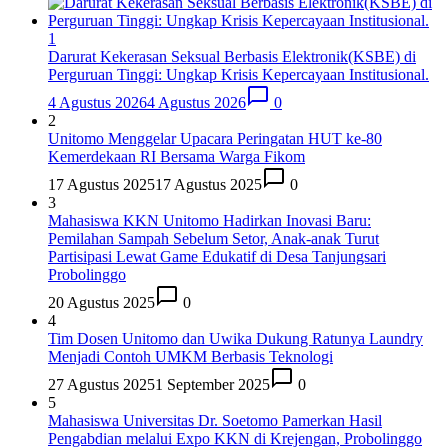
1
Darurat Kekerasan Seksual Berbasis Elektronik(KSBE) di
Perguruan Tinggi: Ungkap Krisis Kepercayaan Institusional.
4 Agustus 2026
4 Agustus 2026
0
2
Unitomo Menggelar Upacara Peringatan HUT ke-80
Kemerdekaan RI Bersama Warga Fikom
17 Agustus 2025
17 Agustus 2025
0
3
Mahasiswa KKN Unitomo Hadirkan Inovasi Baru:
Pemilahan Sampah Sebelum Setor, Anak-anak Turut
Partisipasi Lewat Game Edukatif di Desa Tanjungsari
Probolinggo
20 Agustus 2025
0
4
Tim Dosen Unitomo dan Uwika Dukung Ratunya Laundry
Menjadi Contoh UMKM Berbasis Teknologi
27 Agustus 2025
1 September 2025
0
5
Mahasiswa Universitas Dr. Soetomo Pamerkan Hasil
Pengabdian melalui Expo KKN di Krejengan, Probolinggo