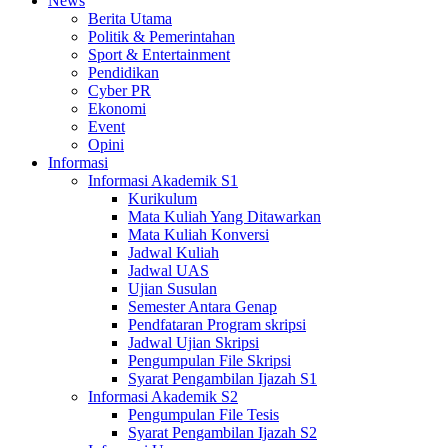
News
Berita Utama
Politik & Pemerintahan
Sport & Entertainment
Pendidikan
Cyber PR
Ekonomi
Event
Opini
Informasi
Informasi Akademik S1
Kurikulum
Mata Kuliah Yang Ditawarkan
Mata Kuliah Konversi
Jadwal Kuliah
Jadwal UAS
Ujian Susulan
Semester Antara Genap
Pendfataran Program skripsi
Jadwal Ujian Skripsi
Pengumpulan File Skripsi
Syarat Pengambilan Ijazah S1
Informasi Akademik S2
Pengumpulan File Tesis
Syarat Pengambilan Ijazah S2