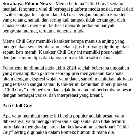
Surabaya, Fikom News –
Meme bertema “Chill Guy” sedang
menjadi fenomena viral di berbagai platform media sosial, mulai dari
Twitter hingga Instagram dan TikTok. Dengan tampilan karakter
yang tenang, santai, dan sering kali tampak tidak terganggu oleh
situasi sekitar, meme ini berhasil menarik perhatian banyak
pengguna internet, terutama generasi muda.
Meme Chill Guy memiliki karakter berupa manusia anjing yang
mengenakan sweater abu-abu, celana jins biru yang digulung, dan
sepatu kets merah. Karakter Chill Guy ini memiliki pose wajah
dengan senyum tipis dan tangan dimasukkan saku celana.
Fenomena ini dimulai pada akhir 2024 setelah beberapa unggahan
yang menampilkan gambar seorang pria mengenakan kacamata
hitam dengan ekspresi wajah yang datar, sambil melakukan aktivitas
yang terkesan sangat santai. Karakter ini kemudian diberi julukan
“Chill Guy” oleh netizen, dan sejak itu meme ini berkembang pesat
dengan berbagai variasi dan interpretasi yang kreatif.
Arti Chill Guy
Apa yang membuat meme ini begitu populer adalah pesan yang
dibawanya, yaitu menggambarkan sikap santai dan tidak terburu-
buru dalam menghadapi stres dan kekhawatiran sehari-hari. “Chill
Guy” sering digunakan dalam konteks humor, di mana dia